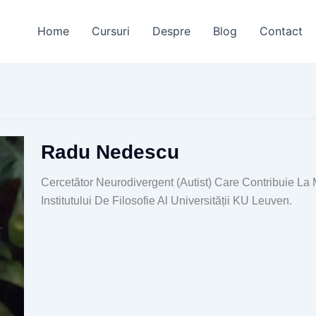
Home
Cursuri
Despre
Blog
Contact
Radu Nedescu
Cercetător Neurodivergent (autist) Care Contribuie La 
Institutului De Filosofie Al Universității KU Leuven.