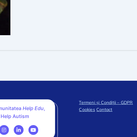
Termeni și Condiții – GDPR
omunitatea
Help Edu
,
Cookies
Contact
 Help Autism