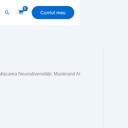
Search
Contul meu
Mișcarea Neurodiversității. Masterand Al