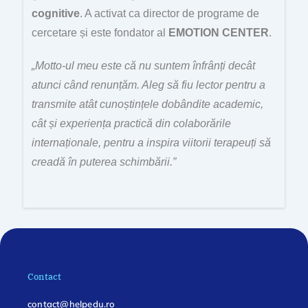
cognitive
. A activat ca director de programe de
cercetare și este fondator al
EMOTION CENTER
.
„Motto-ul meu este că nu suntem înfrânți decât
atunci când renunțăm. Aleg să fiu lector pentru a
transmite atât cunoștințele dobândite academic,
cât și experiența practică din colaborările
internaționale, pentru a inspira viitorii terapeuți să
creadă în puterea schimbării.”
Contact
contact@helpedu.ro