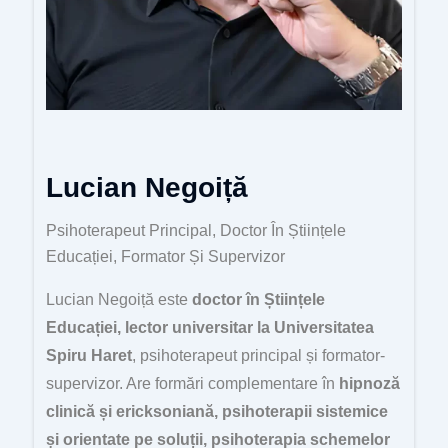
Lucian Negoiță
Psihoterapeut Principal, Doctor În Științele
Educației, Formator Și Supervizor
Lucian Negoiță este
doctor în Științele
Educației, lector universitar la Universitatea
Spiru Haret
, psihoterapeut principal și formator-
supervizor. Are formări complementare în
hipnoză
clinică și ericksoniană, psihoterapii sistemice
și orientate pe soluții, psihoterapia schemelor