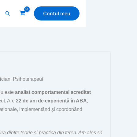
Search
Contul meu
ician, Psihoterapeut
iu este
analist comportamental acreditat
eut. Are
22 de ani de experiență în ABA
,
rnaționale, implementând și coordonând
a dintre teorie și practica din teren. Am ales să