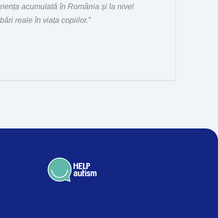
eriența acumulată în România și la nivel
ări reale în viața copiilor.”