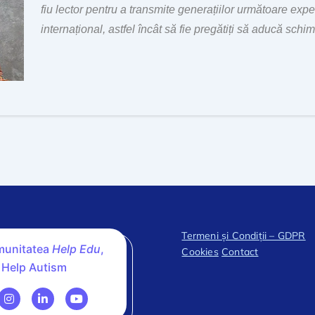
fiu lector pentru a transmite generațiilor următoare exp
internațional, astfel încât să fie pregătiți să aducă schimb
Termeni și Condiții – GDPR
omunitatea
Help Edu
,
Cookies
Contact
 Help Autism