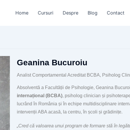
Home
Cursuri
Despre
Blog
Contact
Geanina Bucuroiu
Analist Comportamental Acreditat BCBA, Psiholog Clin
Absolventă a Facultății de Psihologie, Geanina Bucuro
internațional (BCBA)
, psiholog clinician și psihoterap
lucrând în România și în echipe multidisciplinare inte
intervenții ABA acasă, la centru, în școli și grădinițe.
„Cred că valoarea unui program de formare stă în legătur