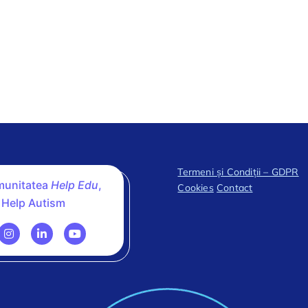
Termeni și Condiții – GDPR
omunitatea
Help Edu
,
Cookies
Contact
 Help Autism