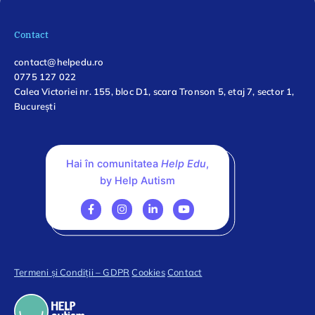
Contact
contact@helpedu.ro
0775 127 022
Calea Victoriei nr. 155, bloc D1, scara Tronson 5, etaj 7, sector 1,
București
Hai în comunitatea
Help Edu
,
by Help Autism
Termeni și Condiții – GDPR
Cookies
Contact