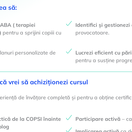
ea să:
e ABA ( terapiei
Identifici și gestionezi
)
pentru a sprijini copiii cu
provocatoare.
lanuri personalizate de
Lucrezi eficient cu pări
pentru a susține progres
că vrei să achiziționezi cursul
riență de învățare completă și pentru a obține certific
ctică de la COPSI înainte
Participare activă
– ca
olog
Implicarea activă
ca d