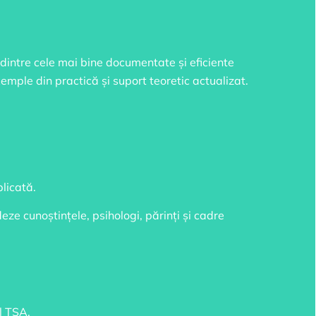
 dintre cele mai bine documentate și eficiente
xemple din practică și suport teoretic actualizat.
plicată.
deze cunoștințele, psihologi, părinți și cadre
ul TSA.