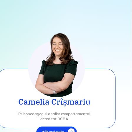
Camelia Crîșmariu
Psihopedagog si analist comportamental
acreditat BCBA
Află mai multe