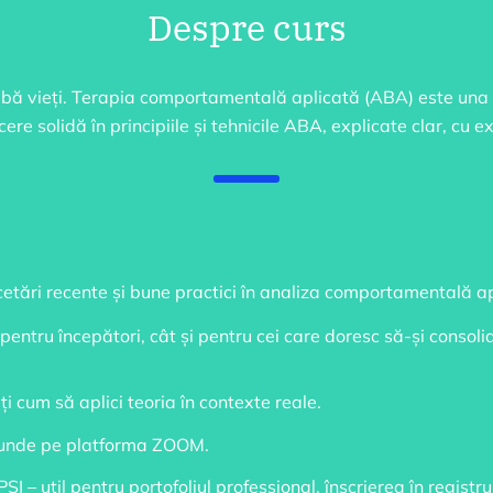
Despre curs
chimbă vieți. Terapia comportamentală aplicată (ABA) este una
ere solidă în principiile și tehnicile ABA, explicate clar, cu e
ercetări recente și bune practici în analiza comportamentală a
t pentru începători, cât și pentru cei care doresc să-și consoli
ți cum să aplici teoria în contexte reale.
oriunde pe platforma ZOOM.
I – util pentru portofoliul professional, înscrierea în registr