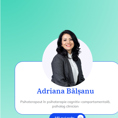
Adriana Bălșanu
Psihoterapeut în psihoterapie cognitiv-comportamentală,
psiholog clinician
Află mai multe