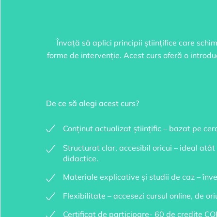
Învață să aplici principii științifice care s
forme de intervenție. Acest curs oferă o introduc
De ce să alegi acest curs?
Conținut actualizat științific – bazat pe c
Structurat clar, accesibil oricui – ideal atâ
didactice.
Materiale explicative și studii de caz – înve
Flexibilitate – accesezi cursul online, de 
Certificat de participare- 60 de credite COPS