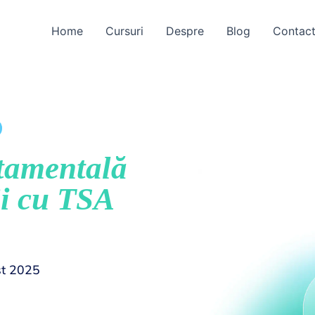
Home
Cursuri
Despre
Blog
Contac
tamentală
ii cu TSA
st 2025