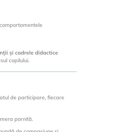
comportamentele
nții și cadrele didactice
ul copilului.
atul de participare, fiecare
mera pornită.
ovadă de compasiune și