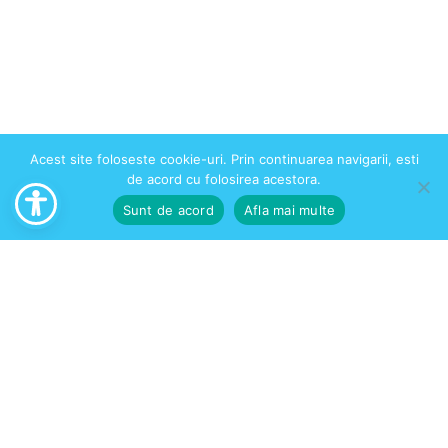
Acest site foloseste cookie-uri. Prin continuarea navigarii, esti
de acord cu folosirea acestora.
Sunt de acord
Afla mai multe
Contact
contact@helpedu.ro
0775 127 022
Calea Victoriei nr. 155, bloc D1, scara Tronson 5, etaj 7, sector 1,
București