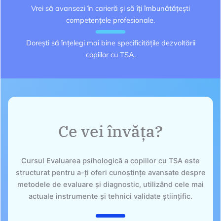
Vrei să avansezi în carieră și să îți îmbunătățești
competențele profesionale.
Dorești să înțelegi mai bine specificitățile dezvoltării
copiilor cu TSA.
Ce vei învăța?
Cursul Evaluarea psihologică a copiilor cu TSA este
structurat pentru a-ți oferi cunoștințe avansate despre
metodele de evaluare și diagnostic, utilizând cele mai
actuale instrumente și tehnici validate științific.