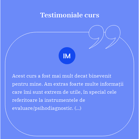
Testimoniale curs
IM
Acest curs a fost mai mult decat binevenit
pentru mine. Am extras foarte multe informații
care îmi sunt extrem de utile, în special cele
referitoare la instrumentele de
evaluare/psihodiagnostic.
Nu aș modifica
structura lui. În felul acesta cred că se poate
adresa mai multor psihologi, de la cei la început
de drum în activitatea cu copii cu tsa, până la