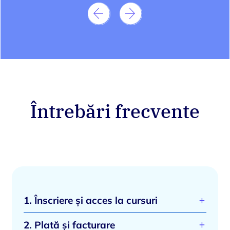
cei cu experientă, care își doresc să se
familiarizeze cu diferite tipuri de teste.
Felicitări!
Întrebări frecvente
1. Înscriere și acces la cursuri
Cum mă înscriu la un curs?
2. Plată și facturare